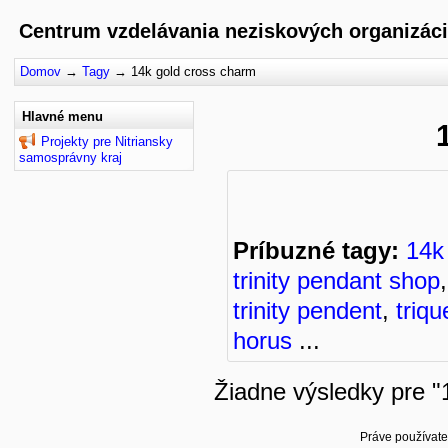
Centrum vzdelávania neziskových organizáci
Domov
→
Tagy
→
14k gold cross charm
Hlavné menu
Projekty pre Nitriansky
samosprávny kraj
Príbuzné tagy:
14k 
trinity pendant shop
trinity pendent
,
triq
horus
...
Žiadne výsledky pre "
Práve používate