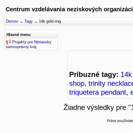
Centrum vzdelávania neziskových organizáci
Domov
→
Tagy
→
14k gold ring
Hlavné menu
Projekty pre Nitriansky
samosprávny kraj
Príbuzné tagy:
14k
shop
,
trinity necklac
triquetera pendant
,
Žiadne výsledky pre "1
Práve používate