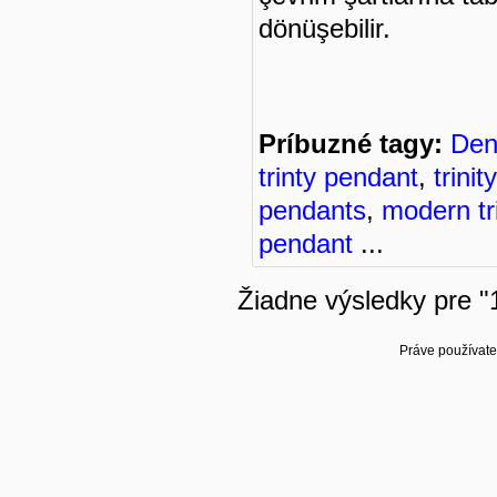
dönüşebilir.
Príbuzné tagy:
Den
trinty pendant
,
trini
pendants
,
modern tr
pendant
...
Žiadne výsledky pre "
Práve používate