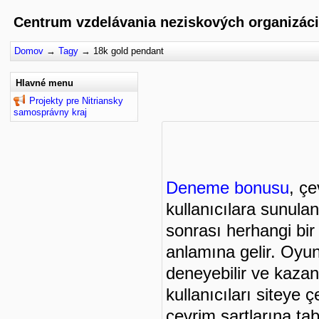
Centrum vzdelávania neziskových organizáci
Domov
→
Tagy
→
18k gold pendant
Hlavné menu
Projekty pre Nitriansky
samosprávny kraj
Deneme bonusu
, çe
kullanıcılara sunulan
sonrası herhangi bir
anlamına gelir. Oyun
deneyebilir ve kaza
kullanıcıları siteye ç
çevrim şartlarına ta