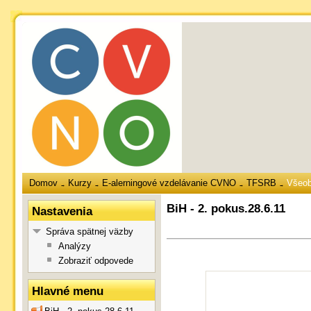
Domov
Kurzy
E-alerningové vzdelávanie CVNO
TFSRB
Všeo
→
→
→
→
BiH - 2. pokus.28.6.11
Nastavenia
Správa spätnej väzby
Analýzy
Zobraziť odpovede
Hlavné menu