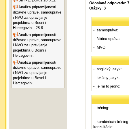
BiH - 2. pokus.28.6.11
Odoslané odpovede: 
Analiza pripremljenosti
Otázky: 3
državne uprave, samouprave
i NVO za upravljanje
projektima u Bosni i
Hercegovini._28.6.
- samospráva:
Analiza pripremljenosti
- štátna správa:
državne uprave, samouprave
i NVO za upravljanje
- MVO:
projektima u Bosni i
Hercegovini.
Analiza pripremljenosti
državne uprave, samouprave
- anglický jazyk:
i NVO za upravljanje
- lokálny jazyk:
projektima u Bosni i
Hercegovini.
- je mi to jedno:
- tréning:
- kombinácia tréning
konzultácie: