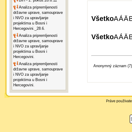
BiH - 2. pokus.28.6.11
Analiza pripremljenosti
državne uprave, samouprave
Všetko
A
Á
Ä
i NVO za upravljanje
projektima u Bosni i
Hercegovini._28.6.
Všetko
A
Á
Ä
Analiza pripremljenosti
državne uprave, samouprave
i NVO za upravljanje
projektima u Bosni i
Hercegovini.
Analiza pripremljenosti
Anonymný záznam (7)
državne uprave, samouprave
i NVO za upravljanje
projektima u Bosni i
Hercegovini.
Práve používate