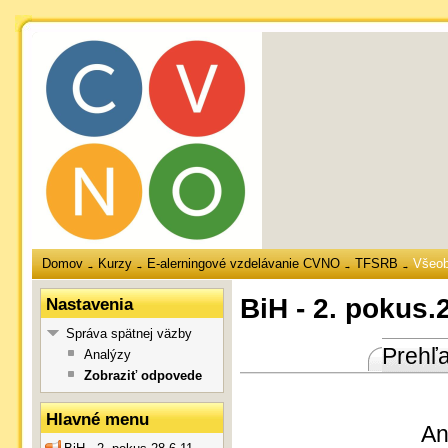
Domov
Kurzy
E-alerningové vzdelávanie CVNO
TFSRB
Všeo
→
→
→
→
BiH - 2. pokus.
Nastavenia
Správa spätnej väzby
Prehľ
Analýzy
Zobraziť odpovede
Hlavné menu
An