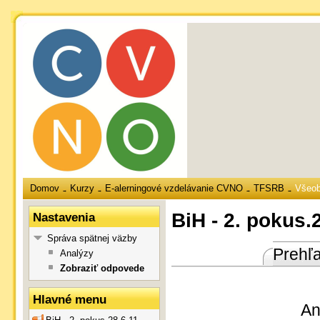
Domov
Kurzy
E-alerningové vzdelávanie CVNO
TFSRB
Všeo
→
→
→
→
BiH - 2. pokus.
Nastavenia
Správa spätnej väzby
Prehľ
Analýzy
Zobraziť odpovede
Hlavné menu
An