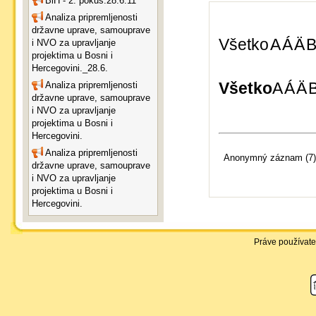
BiH - 2. pokus.28.6.11
Analiza pripremljenosti
državne uprave, samouprave
Všetko
A
Á
Ä
i NVO za upravljanje
projektima u Bosni i
Hercegovini._28.6.
Všetko
A
Á
Ä
Analiza pripremljenosti
državne uprave, samouprave
i NVO za upravljanje
projektima u Bosni i
Hercegovini.
Analiza pripremljenosti
Anonymný záznam (7)
državne uprave, samouprave
i NVO za upravljanje
projektima u Bosni i
Hercegovini.
Práve používate