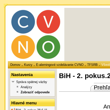
Domov
Kurzy
E-alerningové vzdelávanie CVNO
TFSRB
Všeo
→
→
→
→
BiH - 2. pokus.
Nastavenia
Správa spätnej väzby
Prehľ
Analýzy
Zobraziť odpovede
Hlavné menu
An