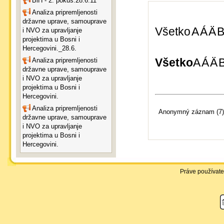
BiH - 2. pokus.28.6.11
Analiza pripremljenosti
državne uprave, samouprave
Všetko
A
Á
Ä
i NVO za upravljanje
projektima u Bosni i
Hercegovini._28.6.
Všetko
A
Á
Ä
Analiza pripremljenosti
državne uprave, samouprave
i NVO za upravljanje
projektima u Bosni i
Hercegovini.
Analiza pripremljenosti
Anonymný záznam (7)
državne uprave, samouprave
i NVO za upravljanje
projektima u Bosni i
Hercegovini.
Práve používate