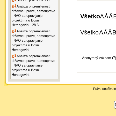
BiH - 2. pokus.28.6.11
Analiza pripremljenosti
državne uprave, samouprave
Všetko
A
Á
Ä
i NVO za upravljanje
projektima u Bosni i
Hercegovini._28.6.
Všetko
A
Á
Ä
Analiza pripremljenosti
državne uprave, samouprave
i NVO za upravljanje
projektima u Bosni i
Hercegovini.
Analiza pripremljenosti
Anonymný záznam (7)
državne uprave, samouprave
i NVO za upravljanje
projektima u Bosni i
Hercegovini.
Práve používate