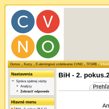
Domov
Kurzy
E-alerningové vzdelávanie CVNO
TFSRB
Všeo
→
→
→
→
BiH - 2. pokus.
Nastavenia
Správa spätnej väzby
Prehľ
Analýzy
Zobraziť odpovede
Hlavné menu
An