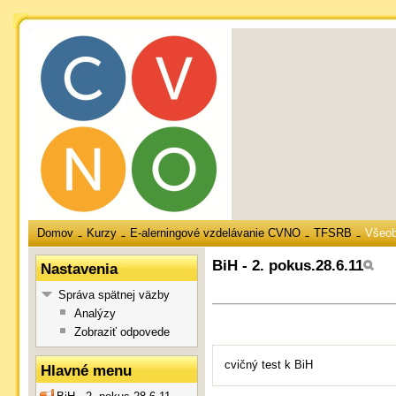
Domov
Kurzy
E-alerningové vzdelávanie CVNO
TFSRB
Všeo
→
→
→
→
BiH - 2. pokus.28.6.11
Nastavenia
Správa spätnej väzby
Analýzy
Zobraziť odpovede
cvičný test k BiH
Hlavné menu